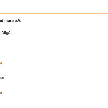
d more e.V.
 Allgäu
e
ger
am